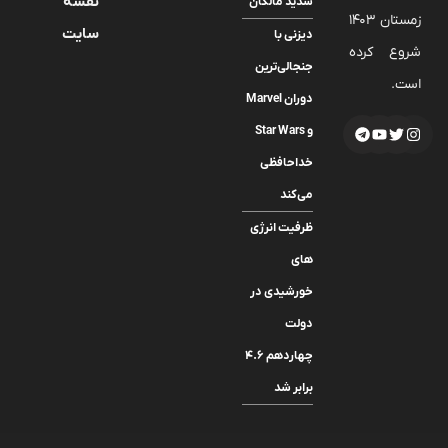
نقشه
شدید مالکان
زمستان 1403
سایت
دیزنی با
شروع کرده
جنجالی‌ترین
است.
دوران Marvel
و Star Wars
خداحافظی
می‌کند
ظرفیت انرژی
های
خورشیدی در
دولت
چهاردهم ۴.۶
برابر شد