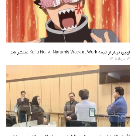
اولین تریلر از انیمه Kaiju No. 8: Narumi’s Week at Work منتشر شد
۱۴ مرداد ۱۴۰۵