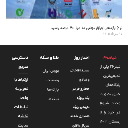
نرخ بازدهی اوراق دولتی به مرز ۴۰ درصد رسید
۱۷ مرداد ۱۴۰۵
اخبار روز
طلا و سکه
دسترسی
تیتر24 یکی از
سریع
سعید آقاخانی
بورس ایران
قدیمی‌ترین
ارتباط با
و هادی
وضعیت
پایگاه‌های
تحریریه
حجازی‌فر در
یارانه‌ها
خبری بصورت
واحد
یک پروژه
بانک ها
مجدد شروع
تبلیغات
تاریخی بزرگ
کار خود را از
نقشه
همبازی شدند
زمستان 1403
سایت
سریال «آقای