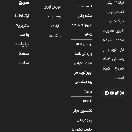
تیتر24 یکی از
سریع
قیمت طلا،
بورس ایران
قدیمی‌ترین
ارتباط با
سکه و ارز
وضعیت
پایگاه‌های
تحریریه
امروز؛ ۱۹ مرداد
یارانه‌ها
خبری بصورت
واحد
۱۴۰۵
بانک ها
مجدد شروع
تبلیغات
بررسی GLC
کار خود را از
نقشه
وارداتی راسا
زمستان 1403
سایت
موتور ؛ کراس
شروع کرده
اوور کوپه بنز
است.
چه امکاناتی
دارد؟
افتتاح
نخستین مرکز
پرتودرمانی
جنوب کشور با