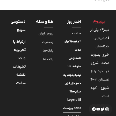
اخبار روز
طلا و سکه
دسترسی
تیتر24 یکی از
سریع
ساخت
بورس ایران
قدیمی‌ترین
ارتباط با
Wonka 2 برای
وضعیت
پایگاه‌های
تحریریه
مدت
یارانه‌ها
خبری بصورت
واحد
نامعلومی
بانک ها
مجدد شروع
تبلیغات
متوقف شد
کار خود را از
نقشه
لیدیا پکهام به
زمستان 1403
سایت
جمع بازیگران
شروع کرده
فیلم The
است.
Legend Of
Zelda پیوست