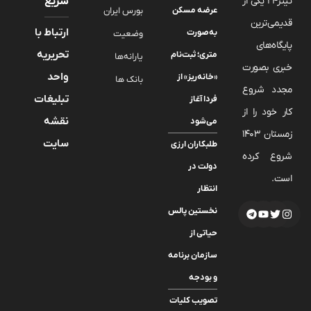
تیتر24 یکی از
سریع
عرضه مسکن
بورس ایران
قدیمی‌ترین
ارتباط با
به‌صورت
وضعیت
پایگاه‌های
تحریریه
متری؛ ثبت‌نام
یارانه‌ها
خبری بصورت
واحد
«خانه‌ریز» از
بانک ها
مجدد شروع
تبلیغات
فردا آغاز
کار خود را از
نقشه
می‌شود
زمستان 1403
سایت
طلبکاران ارزی
شروع کرده
دولت در
است.
انتظار
نخستین پالس
حیاتی از
سازمان برنامه
و بودجه
تصویب کلیات