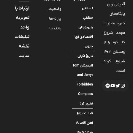
قدیمی‌ترین
ارتباط با
۱ سانتی
وضعیت
پایگاه‌های
تحریریه
سقفی
یارانه‌ها
خبری بصورت
واحد
پلی‌یورتان
بانک ها
مجدد شروع
تبلیغات
اقتصادی آریا
کار خود را از
نقشه
بارون
زمستان 1403
سایت
تاریخ اکران
شروع کرده
انیمیشن Tom
است.
and Jerry:
Forbidden
Compass
تغییر کرد
قیمت انواع
آهن آلات ۱۸
مرداد ۱۴۰۵