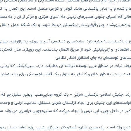
ر اقتصادی چین و پاکستان هنوز مشخص نشده است، یکی از نامزدهای احتمالی پ
م شده و به بنادر پاکستانی مانند گوادر و کراچی متصل است. این اتصال به 
لی که آسیای جنوبی مسیرهای زمینی به آسیای مرکزی و فراتر از آن را به دست 
رنامه‌ریزی‌شده چین-قرقیزستان-ازبکستان مرتبط شوند و یک شبکه حمل و نقل
ن و پاکستان سه جنبه دارد: ساده‌سازی دسترسی آسیای مرکزی به بازارهای جهانی
اقتصادی و ژئوپلیتیکی خود از طریق اتصال بلندمدت. این رویکرد، مدل گسترده‌ت
کت‌های توسعه‌ای به جای استقرار آشکار نظامی.
د ثبات در مناطق غربی توسعه نیافته آن مطابقت دارد. سین‌کیانگ، که زمانی عم
موقعیت است. به طور خاص، کاشغر به عنوان یک قطب لجستیکی برای رشد صادرات
رند. جنبش اسلامی ترکستان شرقی – یک گروه جدایی‌طلب اویغور ستیزه‌جو که 
رخواست‌های این جنبش برای ایجاد ترکستان شرقی مستقل، تمامیت ارضی و وحدت 
در داخل چین، این ترس را ایجاد می‌کند که ستیزه‌جویی فرامرزی می‌تواند منط
 دو پروژه است. یک مسیر تجاری گسترده‌تر، جایگزین‌هایی برای نقاط حساس دریا