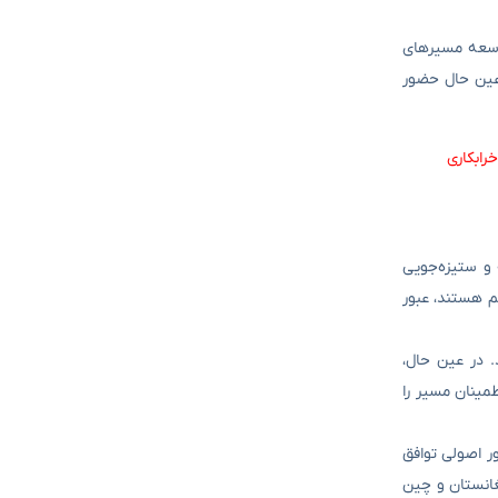
. با توسعه مسیرهای
 عین حال حضور
رابکاری
 و ستیزه‌جویی
م هستند، عبور
. در عین حال،
مینان مسیر را
ر اصولی توافق
فغانستان و چین