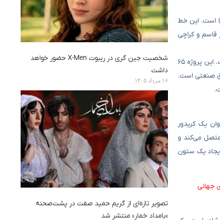
دور اقتصادی چین و پاکستان که رسماً در سال ۲۰۱۵ توسط چین و پاکستان مورد توافق قرار گرفت، پروژه شاخص ابتکار یک کمربند یک جاده چین (BRI) است. این خط
در قاسم و کراچی
شخصیت جین گری در ریبوت X-Men حضور خواهد
تاکنون، چین و پاکستان ۳۸ پروژه به ارزش ۲۵.۲ میلیارد دلار آمریکا را تکمیل کرده‌اند و ۲۶ پروژه دیگر به ارزش ۲۶.۸ میلیارد دلار نیز برنامه‌ریزی شده است. این پروژه ۶۵
داشت
اطق صنعتی است.
۱۶ مرداد ۱۴۰۵
ان یک کریدور
متصل می‌کند و
 ایجاد یک ستون
ی جهانی
تصویر تازه‌ای از گریم حمید صفت در پشت‌صحنه
«بامداد خمار» منتشر شد