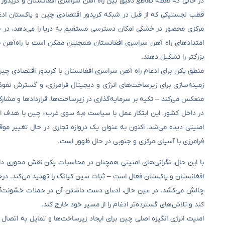
در حالی که نقطه تقاطع دقیق بین راه آهن سراسری افغانستان و کریدو
قطب لجستیکی که از قبل در شبکه کریدور اقتصادی چین و پاکستان ادغا
مرکزی محصور در خشکی امکان دسترسی مستقیم به دریا را می‌دهد، در حا
امتدادهای راه آهن سراسری افغانستان همچنین ممکن است با راه‌آهن ب
بزرگتر را تشکیل دهند.
منطق پکن برای ادغام راه آهن سراسری افغانستان با کریدور اقتصادی چی
زمینه‌سازی برای زیرساخت‌های انرژی و دیجیتال فرامرزی، و گسترش نفوذ 
منعکس می‌کند – تکیه بر سرمایه‌گذاری در زیرساخت‌ها، قراردادها و مشار
در داخل کشور، این ابتکار عمل با سیاست «به سوی غرب» چین با هدف ایجا
امنیتی دیده می‌شد، اکنون به عنوان یک دروازه تجاری در حال تغییر 
فرامرزی با آسیای مرکزی و جنوبی در حال ظهور است.
با این حال، نگرانی‌های امنیتی همچنان در محاسبات پکن نقش محوری دا
افغانستان و پاکستان فعال است – ثبات سین کیانگ را تهدید می‌کند. د
چالش می‌کشد. در عین حال، ادعای دست داشتن آن در حملات خشونت‌آمیز 
کند و تلاش‌های گسترده‌تر ادغام را از مسیر خود خارج کند.
امنیت انرژی انگیزه اصلی چین برای ایجاد زیرساخت‌ها و تمایل به اتصال