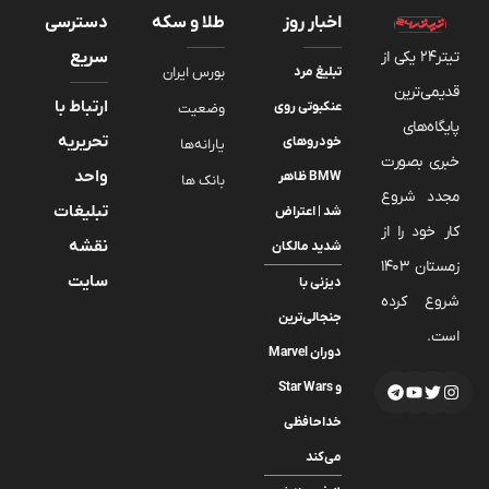
اخبار روز
طلا و سکه
دسترسی
تیتر24 یکی از
سریع
تبلیغ مرد
بورس ایران
قدیمی‌ترین
ارتباط با
عنکبوتی روی
وضعیت
پایگاه‌های
تحریریه
خودروهای
یارانه‌ها
خبری بصورت
واحد
BMW ظاهر
بانک ها
مجدد شروع
تبلیغات
شد | اعتراض
کار خود را از
نقشه
شدید مالکان
زمستان 1403
سایت
دیزنی با
شروع کرده
جنجالی‌ترین
است.
دوران Marvel
و Star Wars
خداحافظی
می‌کند