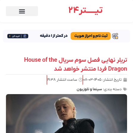
تیـــــتر24
تریلر نهایی فصل سوم سریال House of the
Dragon فردا منتشر خواهد شد
تاریخ انتشار:
۱۴۰۵-۰۳-۰۸
ساعت انتشار
۱۹:۳۸
دسته بندی:
سینما و تلوزیون