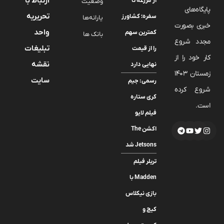
ارتباط با
از مزرعه تا
وضعیت
پایگاه‌های
تحریریه
سفره؛ کشاورز
یارانه‌ها
خبری بصورت
واحد
کمترین سهم
بانک ها
مجدد شروع
تبلیغات
را از قیمت
کار خود را از
نقشه
نهایی دارد
زمستان 1403
سایت
رسمی: جیم
شروع کرده
کری ستاره
است.
فیلم لایو
اکشن The
Jetsons شد
تریلر فیلم
Madden با
بازی نیکلاس
کیج و