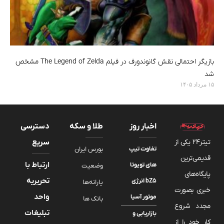
بازیگر احتمالی نقش گانوندورف در فیلم The Legend of Zelda مشخص
شد
۱۵ مرداد ۱۴۰۵
اخبار روز
طلا و سکه
دسترسی
تیتر24 یکی از
سریع
تفاوت تیپ
بورس ایران
قدیمی‌ترین
ارتباط با
های تویوتا
وضعیت
پایگاه‌های
تحریریه
bZ5 انرژی
یارانه‌ها
خبری بصورت
واحد
موتور آسیا
بانک ها
مجدد شروع
تبلیغات
بازاریابی و
کار خود را از