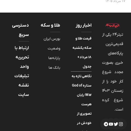
۱۷ مرداد ۱۴۰۵
اخبار روز
طلا و سکه
دسترسی
تیتر24 یکی از
سریع
قیمت طلا و
بورس ایران
قدیمی‌ترین
ارتباط با
سکه یکشنبه
وضعیت
پایگاه‌های
تحریریه
۱۸ مرداد+
یارانه‌ها
خبری بصورت
واحد
جدول
بانک ها
مجدد شروع
تبلیغات
نگاهی تازه به
کار خود را از
نقشه
ستاره God of
زمستان 1403
سایت
War؛ رایان
شروع کرده
هرست
است.
تصویری از
خودش در