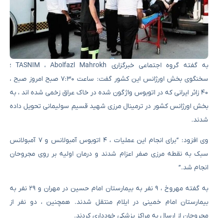
به گفته گروه اجتماعی خبرگزاری TASNIM ، Abolfazl Mahrokh ؛
سخنگوی بخش اورژانس این کشور گفت: ساعت ۷:۳۰ صبح امروز صبح ،
۴۰ زائر ایرانی که در اتوبوس واژگون شده در خاک عراق زخمی شده اند ، به
بخش اورژانس کشور در ترمینال مرزی شهید قسیم سولیمانی تحویل داده
شدند.
وی افزود: “برای انجام این عملیات ، ۴ اتوبوس آمبولانس و ۷ آمبولانس
سبک به نقطه مرزی صفر اعزام شدند و درمان اولیه بر روی مجروحان
انجام شد.”
به گفته مهروخ ، ۹ نفر به بیمارستان امام حسین در مهران و ۲۹ نفر به
بیمارستان امام خمینی در ایلام منتقل شدند. همچنین ، دو نفر از
مجروحان از ارسال به مراکز پزشکی خودداری کردند.