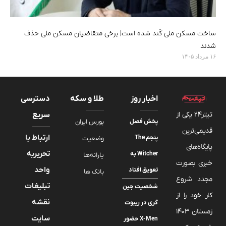
ساخت مسکن ملی کُند شده است| برخی متقاضیان مسکن ملی حذف
شدند
۱۶ مرداد ۱۴۰۵
اخبار روز
طلا و سکه
دسترسی
تیتر24 یکی از
سریع
پخش فصل
بورس ایران
قدیمی‌ترین
ارتباط با
پنجم The
وضعیت
پایگاه‌های
تحریریه
Witcher به
یارانه‌ها
خبری بصورت
واحد
تعویق افتاد
بانک ها
مجدد شروع
تبلیغات
شخصیت جین
کار خود را از
نقشه
گری در ریبوت
زمستان 1403
سایت
X-Men حضور