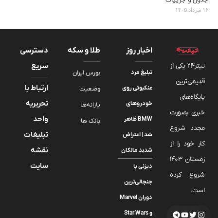
۱۶ مرداد ۱۴۰۵
اخبار روز
طلا و سکه
دسترسی
تیتر24 یکی از
سریع
تبلیغ مرد
بورس ایران
قدیمی‌ترین
ارتباط با
عنکبوتی روی
وضعیت
پایگاه‌های
تحریریه
خودروهای
یارانه‌ها
خبری بصورت
واحد
BMW ظاهر
بانک ها
مجدد شروع
تبلیغات
شد | اعتراض
کار خود را از
نقشه
شدید مالکان
زمستان 1403
سایت
دیزنی با
شروع کرده
جنجالی‌ترین
است.
دوران Marvel
و Star Wars