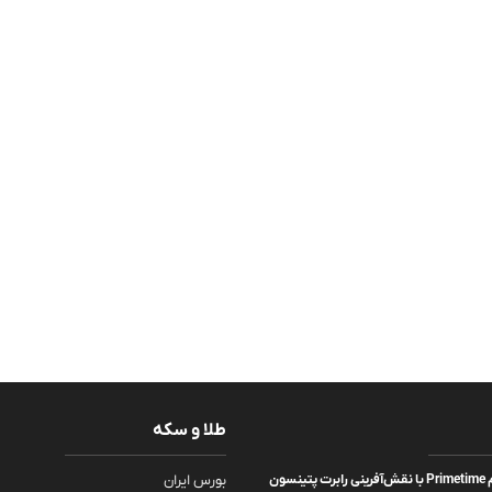
طلا و سکه
تریلر جدیدی از فیلم Primetime با نقش‌آفرینی رابرت پتینسون
بورس ایران