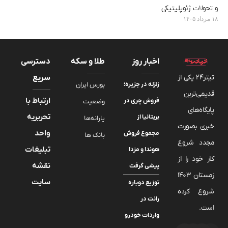
و تحولات ژئوپلیتیکی
۱۸ مرداد ۱۴۰۵
اخبار روز
طلا و سکه
دسترسی
تیتر24 یکی از
سریع
زلزله در جزیره؛
بورس ایران
قدیمی‌ترین
ارتباط با
فروش چری در
وضعیت
پایگاه‌های
تحریریه
بریتانیا از
یارانه‌ها
خبری بصورت
واحد
مجموع فروش
بانک ها
مجدد شروع
تبلیغات
هوندا و مزدا
کار خود را از
نقشه
پیشی گرفت
زمستان 1403
سایت
توزیع دوباره
شروع کرده
رانت در
است.
واردات خودرو