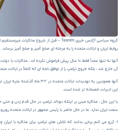
گروه سیاسی آژانس خبری Tasnim – قبل از شروع م
روابط ایران و ایالات متحده را به مرحله ای صلح آمیز و صلح آمیز برساند.
آنها نه تنها عمداً فقط ۱۰ سال پیش فراموش نکرده اند ، 
آن خارج شد ، بلکه خروج ترامپ را از توافق نامه ای که کاملاً در ایالات متح
آنها همچنین به تهدیدات ایالات متح
این ادبیات خصمانه تر شده است.
با این حال ، مذاکره مبنی بر اینکه دونالد ترامپ در حال قدم زدن و حتی خ
سمت ایران ندارد. ما در حال حاضر با رئیس جمهور در ایالات متحده روبرو
۱- آرزو می کنم برخی بدانند که تلاش های ترامپ برای مذاکره با ایران