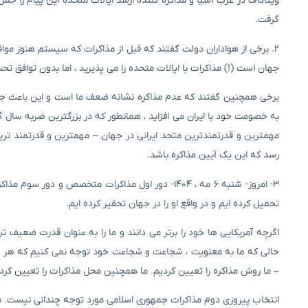
ویتاکاف در غرب آسیا و مذاکره کننده ارشد ایالات متحده این پیام را ح
گرفت.
۲. برخی از هواداران دولت گفتند که قبل از مذاکرات که سیستم هنوز موا
جهان است (!) مذاکرات با ایالات متحده را می پذیرید ، اما بدون توافق تح
برخی همچنین گفتند که عدم مذاکره نشانه ضعف ما است و این باعث جنگ
به خصومت خود با ایران می افزاید ، همانطور که در بزرگترین ضربه سا
مهمترین و قدرتمندترین متحد ایرانی در جهان – مهمترین و قدرتمند تری
رسد که این یک آیین مذاکره باشد.
۳- امروز- شنبه ۶ مه ، ۱۴۰۴- دور اول مذاکرات متخص
تحمیل کرده ایم و در واقع او را در جهان تحقیر کرده ایم.
اگرچه آمریکایی ها خود را برتر می دانند و ما را به عنوان قدرت ضعیف تر 
– ما روش مذاکره را تعیین کردیم. ما همچنین محل مذاکرات را تعیین کرد
انتخاب پیروزی دوم مذاکرات جمهوری اسلامی مورد توجه چندانی نیست. ما ب