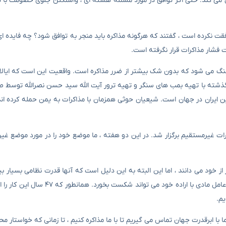
مل می کند: حتی اگر توافق در مورد مسئله هسته ای ، واشنگتن جلوی خصومت با ته
فقت نکرده است ، گفتند که هرگونه مذاکره باید منجر به توافق شود؟ چه فایده ای
ت فشار مذاکرات قرار نگرفته است.
 می شود که بدون شک بیشتر از ضرر مذاکره است. واقعیت این است که ایالات
ل گذشته با تهیه بمب های سنگر و تهیه ترور آیت الله سید حسن نصرالله توسط 
ن ایران در جهان است. شیعیان حوثی همزمان با مذاکرات به یمن حمله کرده اند
ص و دور سوم مذاکرات غیرمستقیم برگزار شد. در این دو هفته ، ما موضع خود را در مورد موضع
از خود می دانند ، اما این البته به این دلیل است که آنها قدرت نظامی بسیار بی
حالی که ما به معنویت ، شجاعت و شجاعت خود توجه نمی کنیم که هر عامل مادی با ار
یم.
ا ابرقدرت جهان تماس می گیریم تا با ما مذاکره کنیم ، تا زمانی که خواستار م