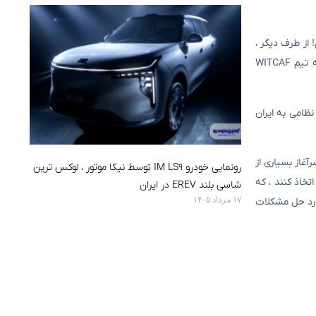
 از طرف دیگر ،
گفته می شود که در مذاکرات غیرمستقیم امروز – چه در سطح متخصصان و دیپلمات ها – نمایندگان خزانه داری ایالات متحده نیز انتظار می رود به تیم WITCAF
نظامی به ایران
غاز بسیاری از
رونمایی خودرو IM LS9 توسط نیکا موتور ، لوکس ترین
تخاذ کنند ، که
شاسی بلند EREV در ایران
۱۷ مرداد ۱۴۰۵
مورد حل مشکلات