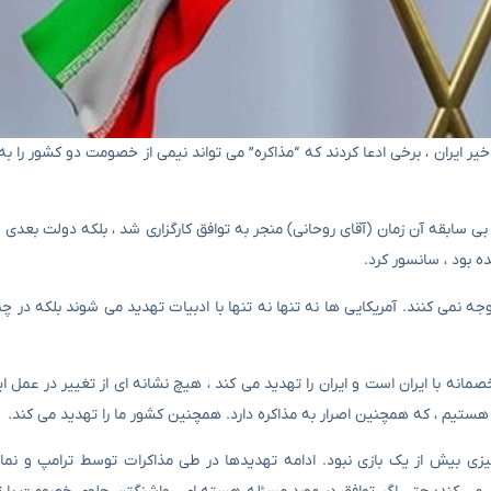
ذاکرات غیرمستقیم اخیر ایران ، برخی ادعا کردند که “مذاکره” می تواند نیمی از خصومت دو کشور را 
مذاکرات با دولت بی سابقه آن زمان (آقای روحانی) منجر به توافق کارگزاری شد ، بلکه دولت بعدی
ده بود ، سانسور کرد.
ده در ۲-۳ ماه گذشته علیه ایران توجه نمی کنند. آمریکایی ها نه تنها نه تنها با ادبیات تهدید می شوند بلکه
صمانه با ایران است و ایران را تهدید می کند ، هیچ نشانه ای از تغییر در عمل ا
 هستیم ، که همچنین اصرار به مذاکره دارد. همچنین کشور ما را تهدید می کند.
 چیزی بیش از یک بازی نبود. ادامه تهدیدها در طی مذاکرات توسط ترامپ و نما