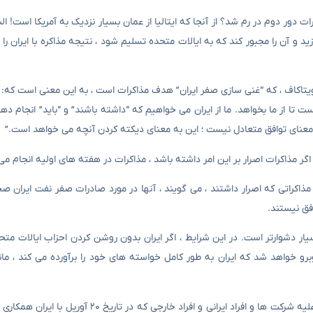
ت دور دوم در رم شد؟ از آنجا که ایتالیا از عمان بسیار نزدیک به آمریکا است! البت
ید و آن را مجبور کند که به ایالات متحده تسلیم شود ، نتیجه مذاکره با ایران را
 ویتاکاف ، که “غنی سازی صفر ایران” هدف مذاکرات است ، به این معنی است که: آن
 تا از ما بخواهد. ما از ایران می خواهیم که “داشته باشند” و “باید” انجام ده
 معنای توافق متعادل نیست ؛ این به معنای دیکته کردن آنچه می خواهد است.”
اگر مذاکرات اصرار بر این امر داشته باشد ، مذاکرات در هفته های اولیه انجام م
ذاکراتی که اصرار داشتند ، می گویند ، آنها در مورد صادرات صفر نفت ایران ص
فق نیستند.
یار دشوارتر است. در این شرایط ، اگر ایران بدون روشن کردن احزاب ایالات متح
برو خواهد شد که ایران به طور کامل خواسته های خود را برآورده می کند ، مانن
۵. نکته آخر به یاد داشته باشید که ایالات متحده چندین مجازات جدید علیه شرکت ها و افراد ایرانی و 