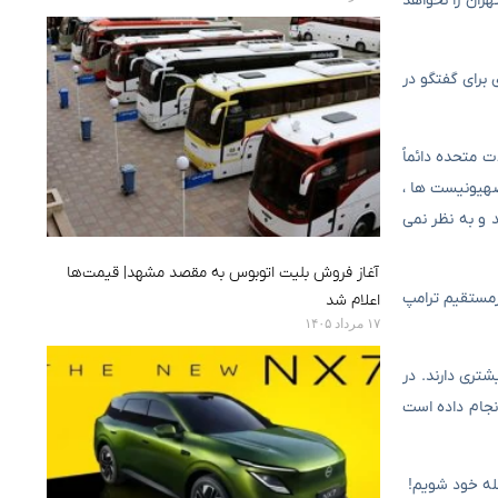
ران را نخواهد
 برای گفتگو در
 متحده دائماً
صهیونیست ها ،
 و به نظر نمی
آغاز فروش بلیت اتوبوس به مقصد مشهد| قیمت‌ها
 غیرمستقیم ترامپ
اعلام شد
۱۷ مرداد ۱۴۰۵
شتری دارند. در
اده خود می تواند شکست بخورد. همانطور که ۴۷ سال این کار را انجام داده است
حله خود شویم!