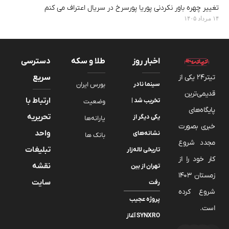
تغییر چهره باور نکردنی پوریا پورسرخ در سریال اعتراف می کنم
۱۴ مرداد ۱۴۰۵
اخبار روز
طلا و سکه
دسترسی
تیتر24 یکی از
سریع
سینما نادر
بورس ایران
قدیمی‌ترین
ارتباط با
تخریب شد |
وضعیت
پایگاه‌های
تحریریه
یکی دیگر از
یارانه‌ها
خبری بصورت
واحد
نشانه‌های
بانک ها
مجدد شروع
تبلیغات
تاریخی لاله‌زار
کار خود را از
نقشه
تهران از بین
زمستان 1403
سایت
رفت
شروع کرده
پروژه عجیب
است.
SYNXRO آغاز