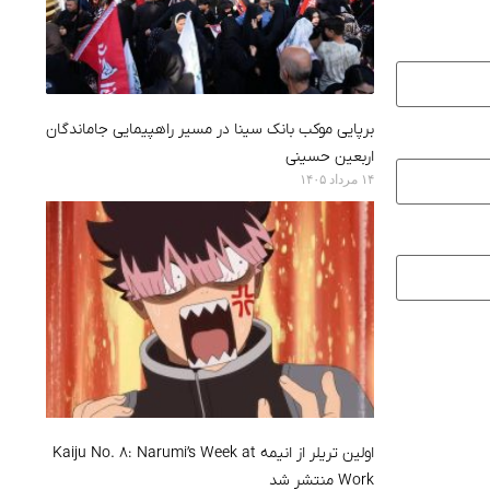
برپایی موکب بانک سینا در مسیر راهپیمایی جاماندگان
اربعین حسینی
۱۴ مرداد ۱۴۰۵
اولین تریلر از انیمه Kaiju No. 8: Narumi’s Week at
Work منتشر شد