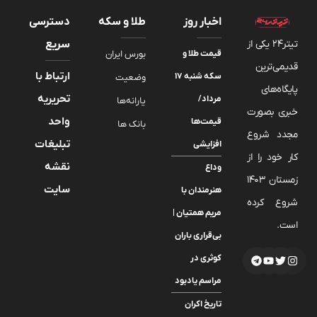
اخبار روز
طلا و سکه
دسترسی
تیتر24 یکی از
سریع
قیمت طلا و
بورس ایران
قدیمی‌ترین
ارتباط با
سکه شنبه ۱۷
وضعیت
پایگاه‌های
تحریریه
مرداد/
یارانه‌ها
خبری بصورت
واحد
قیمت‌ها
بانک ها
مجدد شروع
تبلیغات
افزایشی
کار خود را از
نقشه
وداع
زمستان 1403
سایت
هنرمندان با
شروع کرده
مریم همتیان |
است.
بی‌قراری باران
کوثری در
مراسم یادبود
تاریخ اکران