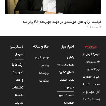
ظرفیت انرژی های خورشیدی در دولت چهاردهم ۴.۶ برابر شد
۱۶ مرداد ۱۴۰۵
اخبار روز
طلا و سکه
دسترسی
تیتر24 یکی از
سریع
رگبار و
بورس ایران
قدیمی‌ترین
ارتباط با
رعدوبرق در راه
وضعیت
پایگاه‌های
تحریریه
شمال کشور؛
یارانه‌ها
خبری بصورت
واحد
تهران خنک‌تر
بانک ها
مجدد شروع
تبلیغات
می‌شود
کار خود را از
نقشه
انسداد مسیر
زمستان 1403
سایت
جنوب به