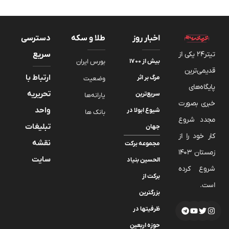
اخبار روز
طلا و سکه
دسترسی
تیتر24 یکی از
سریع
بیش از ۱۷۰۰
بورس ایران
قدیمی‌ترین
ارتباط با
مرگ بر اثر
وضعیت
پایگاه‌های
تحریریه
سریع‌ترین
یارانه‌ها
خبری بصورت
واحد
شیوع ابولا در
بانک ها
مجدد شروع
تبلیغات
جهان
کار خود را از
نقشه
مجموعه برکت
زمستان 1403
سایت
الحسین بنیاد
شروع کرده
برکت از
است.
بزرگترین
ظرفیتها در
حوزه اربعین