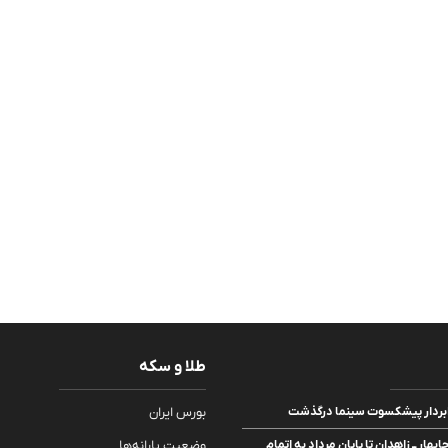
طلا و سکه
ردار پیشکسوت سینما درگذشت
بورس ایران
بهار ــ زاهدان تا پایان مرداد به اتمام
وضعیت یارانه‌ها