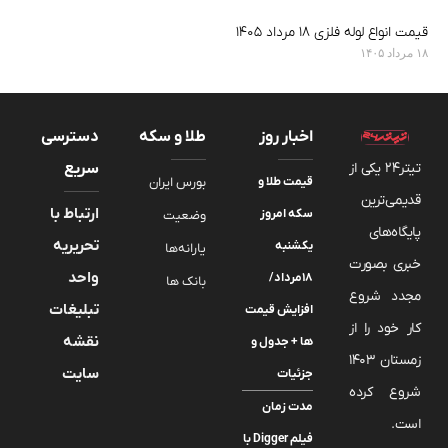
قیمت انواع لوله فلزی ۱۸ مرداد ۱۴۰۵
۱۸ مرداد ۱۴۰۵
اخبار روز
طلا و سکه
دسترسی
تیتر24 یکی از
سریع
قیمت طلا و
بورس ایران
قدیمی‌ترین
ارتباط با
سکه امروز
وضعیت
پایگاه‌های
تحریریه
یکشنبه
یارانه‌ها
خبری بصورت
واحد
۱۸مرداد/
بانک ها
مجدد شروع
تبلیغات
افزایش قیمت
کار خود را از
نقشه
ها + جدول و
زمستان 1403
سایت
جزئیات
شروع کرده
مدت زمان
است.
فیلم Digger با