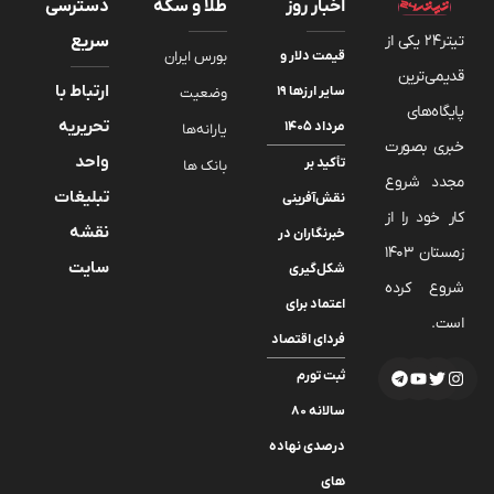
اخبار روز
طلا و سکه
دسترسی
تیتر24 یکی از
سریع
قیمت دلار و
بورس ایران
قدیمی‌ترین
ارتباط با
سایر ارزها ۱۹
وضعیت
پایگاه‌های
تحریریه
مرداد ۱۴۰۵
یارانه‌ها
خبری بصورت
واحد
تأکید بر
بانک ها
مجدد شروع
تبلیغات
نقش‌آفرینی
کار خود را از
نقشه
خبرنگاران در
زمستان 1403
سایت
شکل‌گیری
شروع کرده
اعتماد برای
است.
فردای اقتصاد
ثبت تورم
سالانه ۸۰
درصدی نهاده
های