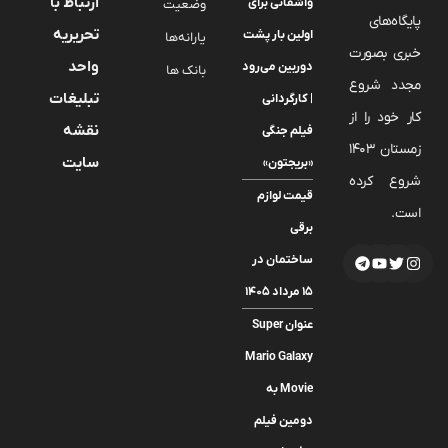
ارتباط با
واشقانی برای
وضعیت
پایگاه‌های
تحریریه
اولین بار پشت
یارانه‌ها
خبری بصورت
واحد
دوربین می‌رود
بانک ها
مجدد شروع
تبلیغات
| کارگردانی
کار خود را از
نقشه
فیلم جنگی
زمستان 1403
سایت
«بریجتون»
شروع کرده
قیمت لوازم
است.
برقی
ساختمان در
۱۵ مرداد ۱۴۰۵
عنوان Super
Mario Galaxy
Movie به
دومین فیلم