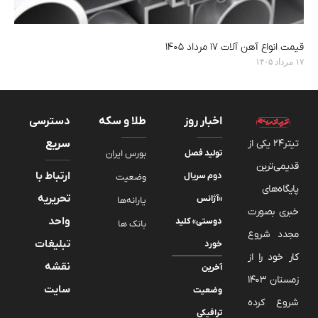
قیمت انواع آهن آلات ۱۷ مرداد ۱۴۰۵
۱۷ مرداد ۱۴۰۵
اخبار روز
طلا و سکه
دسترسی
تیتر24 یکی از
سریع
تولید فصل
بورس ایران
قدیمی‌ترین
ارتباط با
دوم سریال
وضعیت
پایگاه‌های
تحریریه
«آژانس
یارانه‌ها
خبری بصورت
واحد
دوستی» کلید
بانک ها
مجدد شروع
تبلیغات
خورد
کار خود را از
نقشه
آخرین
زمستان 1403
سایت
وضعیت
شروع کرده
ترافیکی