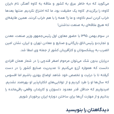
می‌گوید که «به خاطر عِرق به کشور و علاقه به کاوه آهنگر، نام «ایران
کاوه» را برگزیدم. کاوه یک حقیقت بود، ما که اختراع نکردیم. منتها بعدها
خراب کردن اسم «کاوه» و ما را! همه را با هم خراب کردند، همین طایفه‌ای
که هیچ علاقه‌ای به صنعت نداشتن!
در سوم بهمن ۱۳۹۵ با حضور معاون اول رئیس‌جمهور، وزیر صنعت، معدن
و تجارت و رئیس اتاق بازرگانی و صنایع و معادن تهران و ایران، نشان امین
الضرب به پیشکسوتان و کارآفرینان کشور از جمله وی اعطا شد.
درپایان بدون شک می‌توان مرحوم اصغر قندچی را در شمار همان افرادی
دانست که همواره آرزو می‌کنیم تا مدیدریت صنایع کشور را در دست
گرفته تا با درایت و تخصص خود شاهد اوضاع بهتری باشیم اما افسوس
که سال‌ها او را طرد کردیم و از توانایی‌های انکارناپذیر او بهره‌مند نشدیم.
امیدواریم که حداقل قدر معدود دلسوزان و کاربلدان واقعی باقی‌مانده را
بدانیم و از مهارت آن‌ها برای ساختن دوباره ایران برخوردار شویم.
دیدگاهتان را بنویسید