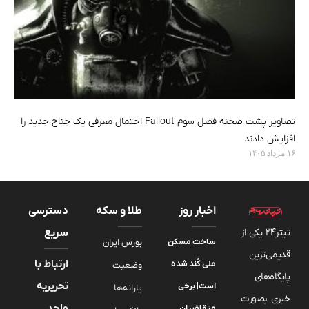
تصاویر پشت صحنه فصل سوم Fallout احتمال معرفی یک جناح جدید را
افزایش دادند
۱۶ مرداد ۱۴۰۵
اخبار روز
طلا و سکه
دسترسی
تیتر24 یکی از
سریع
ساخت مسکن
بورس ایران
قدیمی‌ترین
ارتباط با
ملی کُند شده
وضعیت
پایگاه‌های
تحریریه
است| برخی
یارانه‌ها
خبری بصورت
واحد
متقاضیان