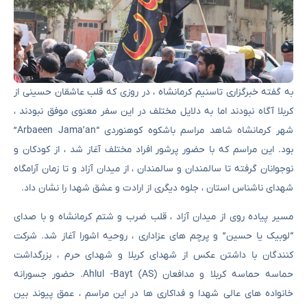
به گفته خبرگزاری تاسنیم کرمانشاه ، در روزی که قلب عاشقان حسینی از
کربلا آگاه نبودند اما به دلایل مختلف در این سفر معنوی موفق نبودند ،
شهر کرمانشاه شاهد مراسم باشکوه کوهنوردی “Arbaeen Jama’an”
بود. این مراسم که با حضور پرشور افراد مختلف آغاز شد ، از کودکان و
نوجوانان گرفته تا سالمندان و سالمندان ، از میدان آزاد و تا زمان آرامگاه
شهدای ناشناس استان ، جلوه دیگری از ارادت و عشق شهدا را نشان داد.
مسیر پیاده روی از میدان آزاد ، قلب ضرب و شتم کرمانشاه و با صدای
“لوبیک یا حسین” و پرچم های عزاداری ، روحیه اشورا آغاز شد. شرکت
کنندگان با داشتن عکس از شهدای کربلا و شهدای حرم ، بزرگداشت
حماسه حماسه کربلا و مدافعان Ahlul -Bayt (AS). حضور جسورانه
خانواده های عالی شهدا و فداکاری ها در این مراسم ، عمق پیوند بین