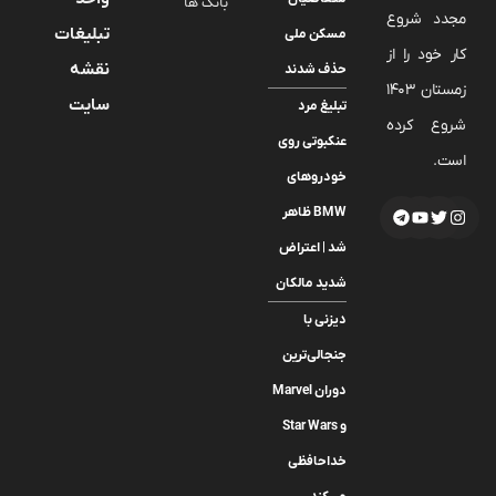
بانک ها
مجدد شروع
تبلیغات
مسکن ملی
کار خود را از
نقشه
حذف شدند
زمستان 1403
سایت
تبلیغ مرد
شروع کرده
عنکبوتی روی
است.
خودروهای
BMW ظاهر
شد | اعتراض
شدید مالکان
دیزنی با
جنجالی‌ترین
دوران Marvel
و Star Wars
خداحافظی