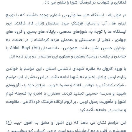
فداکاری و شهادت در فرهنگ اشورا را نشان می داد.
در طول راه ، ایستگاه های سالواتی بی شماری وجود داشتند که با توزیع
ایوان ها ، آب و وسایل فرهنگی مورد استقبال زائران قرار گرفتند. این
ایستگاه ها با توجه به شوراهای مذهبی ، پایگاه های بسیج و گروه های
جهادی ، تجلی از همبستگی و همدلی مردم کرمانشاه را در خدمت به
عزاداران حسین نشان دادند. همچنین ، دانشمندان Ahlul -Bayt (As) با
خواندن و بلاغت ، روحیه معنوی و معنوی این مراسم را دو برابر کرده اند.
با ورود کاروان به مقبره شهدای ناشناس استان ، این مراسم با خواندن
زیارت اربین و ادای احترام به شهدا ادامه یافت. در این بخش از این مراسم
، شرکت کنندگان با خواندن فاتاه و مقبره شهید ، میثاق خود را با آرزوهای
شهید و مدرسه حسینی تجدید کردند. سخنران با اشاره به فلسفه قیام
اشورا و مأموریت رسول اربین ، بر لزوم ارتقاء فرهنگ خودآگاهی ، مقاومت
و عدالت در جامعه تأکید کرد.
این مراسم نشان می دهد که روح اشورا و عشق به آهول -بیت (ع)
همیشه در قلب مردم کرمانشاه زنده است و حتی کسانی که نتوانستند در