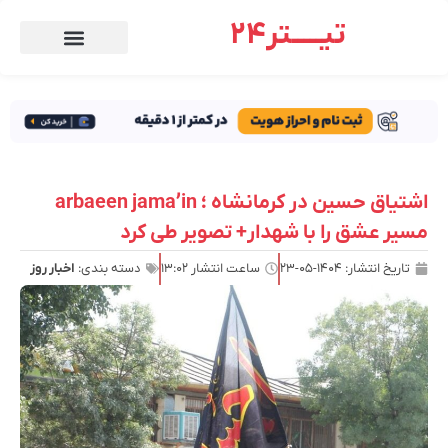
تیـــــتر24
اشتیاق حسین در کرمانشاه ؛ arbaeen jama’in
مسیر عشق را با شهدار+ تصویر طی کرد
تاریخ انتشار:
۱۴۰۴-۰۵-۲۳
ساعت انتشار
۱۳:۰۲
دسته بندی:
اخبار روز