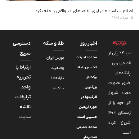
اصلاح سیاست‌های ارزی تقاضاهای غیرواقعی را حذف کرد
۱۵ مرداد ۱۴۰۵
اخبار روز
طلا و سکه
دسترسی
تیتر24 یکی از
سریع
مجموعه برکت
بورس ایران
قدیمی‌ترین
ارتباط با
الحسین بنیاد
وضعیت
پایگاه‌های
تحریریه
برکت از
یارانه‌ها
خبری بصورت
واحد
بزرگترین
بانک ها
مجدد شروع
تبلیغات
ظرفیتها در
کار خود را از
نقشه
حوزه اربعین
زمستان 1403
سایت
حسینی است
شروع کرده
محمد حقیقی
است.
صدابردار