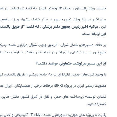
حمایت ویژه پاکستان در جنگ ۱۲ روزه نیز تمایل به گسترش تجارت و روابط اقتصادی با همسایه جنوب شرقی را افزایش داده است.
سفر اخیر دستیار ویژه رئیس جمهور در بنادر خشک مشهاد و یزد و همچنی
این ،
بیانیه اخیر رئیس جمهور دکتر پزشکی ، که گفت: “از طریق پاکستان
این ارتباط است.
بر خلاف مسیرهای شمال شرقی ، کریدور جنوب شرقی مزایایی مانند نزدیکی ب
همچنین ، سرمایه گذاری های اخیر در ایجاد بنادر خشک ، خطوط جدید ریل
آیا این مسیر سرنوشت متفاوتی خواهد داشت؟
با وجود امیدهای جدید ، ارتباط ایرانی به جاده ابریشم از طریق پاکستان ن
عضویت رسمی ایران در پروژه BRRI: برخلاف برخی از همسایگان ، ایران هنوز به طور رسمی این پروژه را به هم وصل نکرده است.
فقدان توسعه زیرساخت های حمل و نقل در شرق کشور: بخش هایی از خ
گسترده دارند.
رقابت با پروژه های موازی: کشورهایی مانند Türkiye ، آذربایجان و حتی عراق در تلاشند تا مسیرهای جایگزین را برای حمل و نقل کالا از چین به اروپا ارائه دهند.