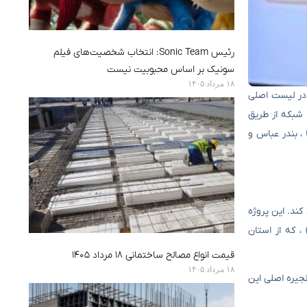
رئیس Sonic Team: انتخاب شخصیت‌های فیلم
سونیک بر اساس محبوبیت نیست
۱۸ مرداد ۱۴۰۵
ه ابریشم و ابتکار چین و کمربند چین (BRI) ، نام ایران هنوز در لیست اصلی
 شبکه از طریق
، بندر عباس و
کند. این پروژه
شش راهرو اصلی است ، از جمله کریدور کریدور آسیا -چین -کریدور ، کریدور چین ، و از همه مهمتر کریدور اقتصادی چین -پاکستان (CPEC) ، که از استان
قیمت انواع مصالح ساختمانی ۱۸ مرداد ۱۴۰۵
۱۸ مرداد ۱۴۰۵
نجیره اصلی این