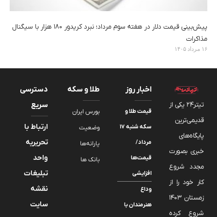
پیش‌بینی قیمت دلار در هفته سوم مرداد؛ نبرد کریدور ۱۸۰ هزار با سیگنال
مذاکرات
۱۶ مرداد ۱۴۰۵
اخبار روز
طلا و سکه
دسترسی
تیتر24 یکی از
سریع
قیمت طلا و
بورس ایران
قدیمی‌ترین
ارتباط با
سکه شنبه ۱۷
وضعیت
پایگاه‌های
تحریریه
مرداد/
یارانه‌ها
خبری بصورت
واحد
قیمت‌ها
بانک ها
مجدد شروع
تبلیغات
افزایشی
کار خود را از
نقشه
وداع
زمستان 1403
سایت
هنرمندان با
شروع کرده