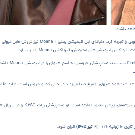
Moana با اکران در سال ۲۰۱۶ به محبوبیت زیادی رسید و فروش بسیار خوبی را تجربه کرد. دنباله‌ی ای
شن انیمیشن‌های محبوبش، لایو اکشن Moana را نیز بسازد.
آلن تودیک را ممکن است به بازیگری در سریا
 توسط فرد دیگری ارائه خواهد شد؛ همه هیهای را مرغ صدا می‌زدند در حالی که او خروس است، شاید 
۱۹ تیر ۱۴۰۵
) اکران شود.