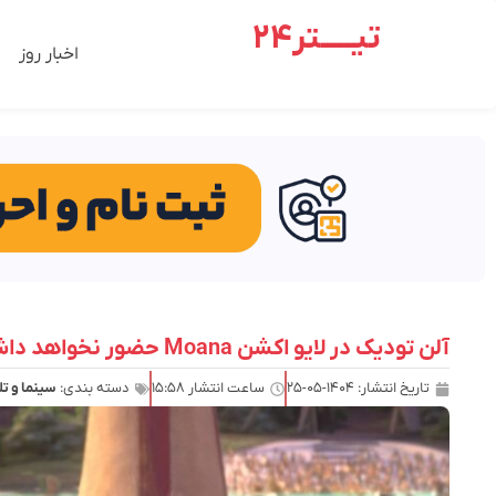
تیـــــتر24
اخبار روز
آلن تودیک در لایو اکشن Moana حضور نخواهد داشت
تاریخ انتشار:
۱۴۰۴-۰۵-۲۵
ساعت انتشار
۱۵:۵۸
دسته بندی:
سینما و ت