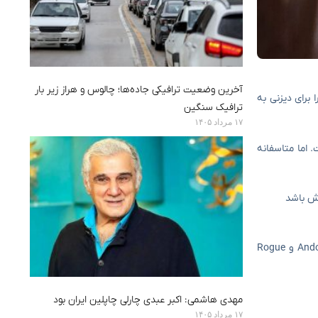
آخرین وضعیت ترافیکی جاده‌ها؛ چالوس و هراز زیر بار
ن انیمیشن یعنی Moana 2 نیز فروش قابل قبولی را برای دیزنی به
ترافیک سنگین
۱۷ مرداد ۱۴۰۵
ل‌های Resident Alien و Firefly بشناسید، صداپیشگی خروسی به اسم هیهای را در انیمیشن Moana داشت. اما متاسفانه
وقتش باشد
آلن تودیک جدا از بازیگری، حرفه‌ی خوبی را در زمینه‌ی صداپیشگی دارد در پروژه‌های زیادی حضور داشته است. او صداپیشگی ربات K-2SO را در سریال Andor و Rogue
مهدی هاشمی: اکبر عبدی چارلی چاپلین ایران بود
۱۷ مرداد ۱۴۰۵