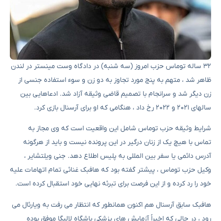
۳۲ ساله توماس حزب امروز (سه شنبه) در دادگاه وست مینستر در لندن
ظاهر شد ، متهم به پنج مورد تجاوز به دو زن و سوء استفاده جنسی از
زن دیگر شد و سرانجام با تصمیم قاضی وثیقه آزاد شد. ادعاهایی بین
سالهای ۲۰۲۱ و ۲۰۲۲ رخ داد ، هنگامی که او برای آرسنال بازی کرد.
شرایط وثیقه حزب توماس شامل این واقعیت است که وی مجاز به
تماس با هیچ یک از زنان درگیر در این پرونده نیست و باید از هرگونه
آدرس دائمی یا سفر بین المللی به پلیس اطلاع دهد. جنی ویلتشایر ،
وکیل حزب توماس ، پیشتر گفته بود که هافبک غنائی تمام اتهامات علیه
خود را رد کرده و از این فرصت برای تبرئه نهایی خود استقبال کرده است.
هافبک سابق آرسنال هم اکنون همانطور که انتظار می رفت به ویارئال می
رود ، در حالی که اخیراً آزمایش های پزشکی باشگاه لالیگا موفق بوده