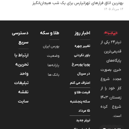
بهترین اتاق فرارهای تهرانپارس برای یک شب هیجان‌انگیز
۱۴ مرداد ۱۴۰۵
اخبار روز
طلا و سکه
دسترسی
تیتر24 یکی از
سریع
تغییر چهره
بورس ایران
قدیمی‌ترین
ارتباط با
باور نکردنی
وضعیت
پایگاه‌های
تحریریه
پوریا پورسرخ
یارانه‌ها
خبری بصورت
واحد
در سریال
بانک ها
مجدد شروع
تبلیغات
اعتراف می کنم
کار خود را از
نقشه
قیمت طلا و
زمستان 1403
سایت
سکه پنجشنبه
شروع کرده
۱۵ مرداد
است.
تریلر جدید