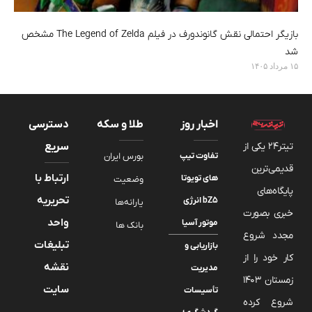
بازیگر احتمالی نقش گانوندورف در فیلم The Legend of Zelda مشخص
شد
۱۵ مرداد ۱۴۰۵
اخبار روز
طلا و سکه
دسترسی
تیتر24 یکی از
سریع
تفاوت تیپ
بورس ایران
قدیمی‌ترین
ارتباط با
های تویوتا
وضعیت
پایگاه‌های
تحریریه
bZ5 انرژی
یارانه‌ها
خبری بصورت
واحد
موتور آسیا
بانک ها
مجدد شروع
تبلیغات
بازاریابی و
کار خود را از
نقشه
مدیریت
زمستان 1403
سایت
تأسیسات
شروع کرده