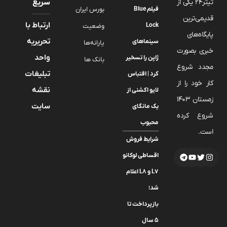
تیتر24 یکی از
سریع
فیلم Blue
بورس ایران
قدیمی‌ترین
ارتباط با
Lock
وضعیت
پایگاه‌های
تحریریه
سینماهای
یارانه‌ها
خبری بصورت
واحد
ژاپن را تسخیر
بانک ها
مجدد شروع
تبلیغات
کرد | اقتباس
کار خود را از
نقشه
لایو اکشنی از
زمستان 1403
سایت
یک مانگای
شروع کرده
محبوب
است.
شرایط فروش
اقساطی لوکانو
L7 و L8 اعلام
شد؛
بازپرداخت تا
۵ سال