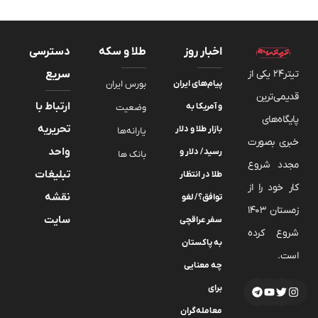
اخبار روز
طلا و سکه
دسترسی
تیتر24 یکی از
سریع
پیام‌های ایران
بورس ایران
قدیمی‌ترین
ارتباط با
و آمریکا به
وضعیت
پایگاه‌های
تحریریه
بازار طلا و دلار
یارانه‌ها
خبری بصورت
واحد
رسید/ دلار و
بانک ها
مجدد شروع
تبلیغات
طلا در انتظار
کار خود را از
نقشه
توافق؟/ لغو
زمستان 1403
سایت
سفر عراقچی
شروع کرده
به پاکستان
است.
چه معنایی
برای
معامله‌گران